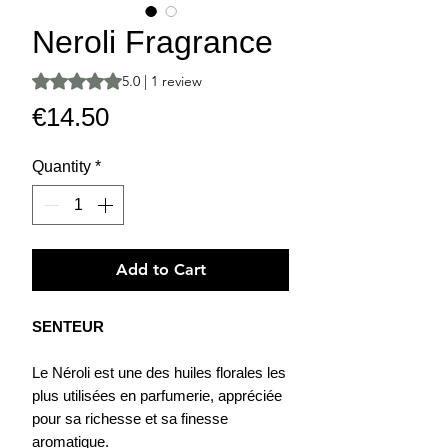
Neroli Fragrance
Rating is 5.0 out of five stars based on 1 review
5.0 | 1 review
Price
€14.50
Quantity
*
Add to Cart
SENTEUR
Le Néroli est une des huiles florales les
plus utilisées en parfumerie, appréciée
pour sa richesse et sa finesse
aromatique.