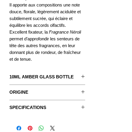
Il apporte aux compositions une note
douce, florale, légèrement acidulée et
subtilement sucrée, qui éclaire et
équilibre les accords olfactifs.
Excellent fixateur, la
Fragrance Néroli
permet d’approfondir les senteurs de
tête des autres fragrances, en leur
donnant plus de rondeur, de fraîcheur
et de tenue.
10ML AMBER GLASS BOTTLE
The concentrate to create your
ORIGINE
Perfume.
C’est au XVIIIᵉ siècle que la princesse
With detailed instructions.
SPECIFICATIONS
de Nerola, en Italie, popularisa l’usage
du parfum à base d’essence d’orange
The Fragrances are pure, undiluted
Data sheets
amère, donnant ainsi son nom au
concentrated oily extracts, without
néroli.
vegetable oil or any added alcohol.