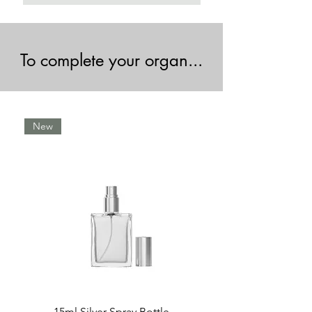
To complete your organ...
New
15ml Silver Spray Bottle