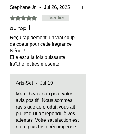
Stephane Jn
•
Jul 26, 2025
CAUTION:
flammable, irritating to the
skin in pure use. May stain fabric,
Rated 5 out of 5 stars.
Verified
paper, wood.
au top !
SECURITY:
contains no Phthalate
Reçu rapidement, un vrai coup
(DEHP) - Dibutyl phthalate (DBP) -
de coeur pour cette fragrance
Benzyl butyl phthalate (BBP)
Néroli !
- Diisononyl phthalate (DINP) -
Elle est à la fois puissante,
Diisidecyl phthalate (DIDP) - Di-n-octyl
fraîche, et très présente.
phthalate (DnOP) .
Un vrai rayon de soleil.
Arts-Set
•
Jul 19
Merci beaucoup pour votre
avis positif ! Nous sommes
ravis que ce produit vous ait
plu et qu'il ait répondu à vos
attentes. Votre satisfaction est
notre plus belle récompense.