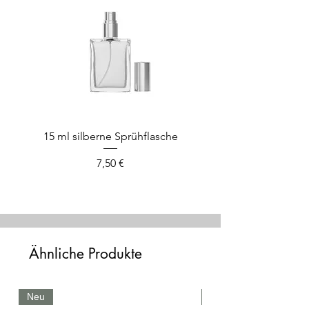
15 ml silberne Sprühflasche
Preis
7,50 €
Ähnliche Produkte
Neu
Neu