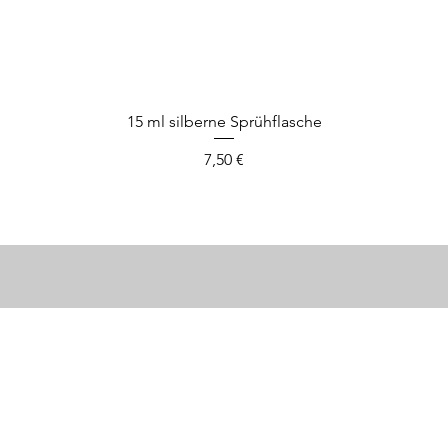
Schnellansicht
15 ml silberne Sprühflasche
Preis
7,50 €