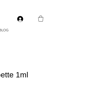
V
BLOG
pette 1ml