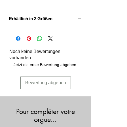
Erhältlich in 2 Größen
Je nach Modell zur Aufbewahrung von
30 oder 60 10-ml-Duftflakons.
Aktentaschentyp mit Griff. Außen Textil
- Innen schwarzes Noppenschaumstoff
Noch keine Bewertungen
- Reißverschluss.
vorhanden
22,00 cm x 18,00 cm Modell 30 21,00
Jetzt die erste Bewertung abgeben.
cm x 31,00 cm Modell 60
Bewertung abgeben
Pour compléter votre
orgue...