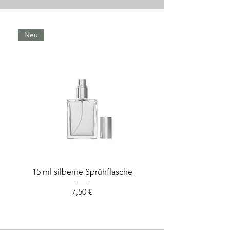
Neu
15 ml silberne Sprühflasche
Preis
7,50 €