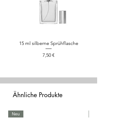
15 ml silberne Sprühflasche
Preis
7,50 €
Ähnliche Produkte
Neu
Neu