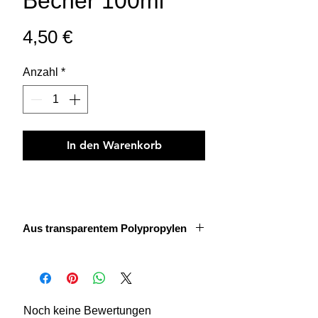
Becher 100ml
Preis
4,50 €
Anzahl
*
In den Warenkorb
Aus transparentem Polypropylen
Unsere graduierten Behälter haben
Laborqualität.
Sie sind in ml graduiert.
Sehr praktisch für die Herstellung Ihrer
Noch keine Bewertungen
Mischungen, ermöglicht es auch eine