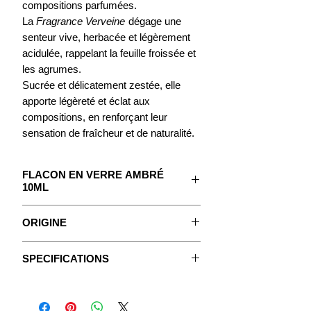
compositions parfumées.
La
Fragrance Verveine
dégage une
senteur vive, herbacée et légèrement
acidulée, rappelant la feuille froissée et
les agrumes.
Sucrée et délicatement zestée, elle
apporte légèreté et éclat aux
compositions, en renforçant leur
sensation de fraîcheur et de naturalité.
FLACON EN VERRE AMBRÉ
10ML
Le concentré pour créer votre Parfum.
ORIGINE
Avec un mode d'emploi détaillé.
On parle souvent de la verveine
SPECIFICATIONS
officinale, introduite en France à la fin
Fiches Techniques
du XVIIIᵉ siècle.
Les Fragrances sont des extraits
Elle était déjà considérée comme une
huileux concentrés purs, non dilués,
plante sacrée en Gaule, où elle