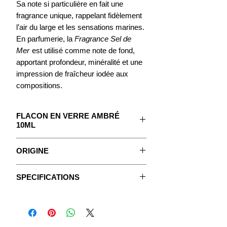
Sa note si particulière en fait une
fragrance unique, rappelant fidèlement
l’air du large et les sensations marines.
En parfumerie, la
Fragrance Sel de
Mer
est utilisé comme note de fond,
apportant profondeur, minéralité et une
impression de fraîcheur iodée aux
compositions.
FLACON EN VERRE AMBRÉ
10ML
Le concentré pour créer votre Parfum.
ORIGINE
Avec un mode d'emploi détaillé.
Le sel de mer provient de l’évaporation
SPECIFICATIONS
de l’eau de mer sous l’action du soleil
Fiches Techniques
et du vent. Lorsque l’eau s’évapore, elle
Les Fragrances sont des extraits
laisse derrière elle les cristaux de sel
huileux concentrés purs, non dilués,
(principalement du chlorure de
sans huile végétale ni aucun alcool
sodium), qui sont ensuite récoltés dans