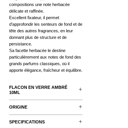
compositions une note herbacée
délicate et raffinée.
Excellent fixateur, il permet
d’approfondir les senteurs de fond et de
tête des autres fragrances, en leur
donnant plus de structure et de
persistance.
Sa facette herbacée le destine
particulièrement aux
notes de fond des
grands parfums classiques, où il
apporte élégance, fraîcheur et équilibre.
FLACON EN VERRE AMBRÉ
10ML
Le concentré pour créer votre Parfum.
ORIGINE
Avec un mode d'emploi détaillé.
Le thé provient du théier,
Camellia
SPECIFICATIONS
sinensis
, un arbuste originaire d’Asie,
Fiches Techniques