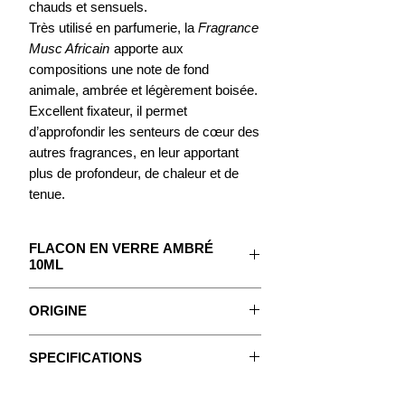
chauds et sensuels.
Très utilisé en parfumerie, la
Fragrance
Musc Africain
apporte aux
compositions une note de fond
animale, ambrée et légèrement boisée.
Excellent fixateur, il permet
d’approfondir les senteurs de cœur des
autres fragrances, en leur apportant
plus de profondeur, de chaleur et de
tenue.
FLACON EN VERRE AMBRÉ
10ML
Le concentré pour créer votre Parfum.
ORIGINE
Avec un mode d'emploi détaillé.
Le terme “musc africain” en parfumerie
SPECIFICATIONS
ne correspond pas à une matière
Fiches Techniques
naturelle spécifique issue d’un animal
Les Fragrances sont des extraits
ou d’une plante d’Afrique. Il s’agit