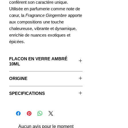
confèrent son caractère unique.
Utilisée en parfumerie comme note de
cœur, la
Fragrance Gingembre
apporte
aux compositions une touche
chaleureuse, vibrante et dynamique,
enrichie de nuances exotiques et
épicées.
FLACON EN VERRE AMBRÉ
10ML
Le concentré pour créer votre Parfum.
ORIGINE
Avec un mode d'emploi détaillé.
Le gingembre est une plante originaire
SPECIFICATIONS
d’Asie, dont on utilise le rhizome aussi
Fiches Techniques
bien en cuisine qu’en médecine
Les Fragrances sont des extraits
traditionnelle.
huileux concentrés purs, non dilués,
Épice majeure depuis des siècles, il
sans huile végétale ni aucun alcool
occupe une place importante dans de
ajouté.
Aucun avis pour le moment
nombreuses cuisines asiatiques,