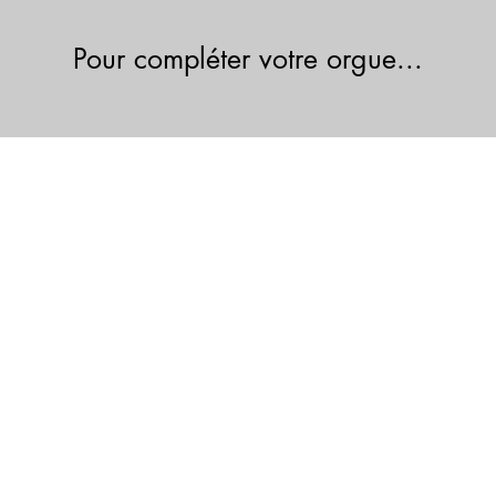
- Diisononyl phthalat
(DIDP) - Di-n-octyl 
Pour compléter votre orgue...