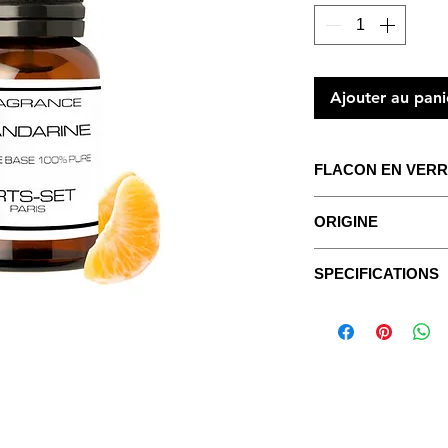
Ajouter au pani
FLACON EN VERR
Le concentré pour c
ORIGINE
Avec un mode d'emplo
Le mandarinier (
Citr
SPECIFICATIONS
feuilles vert foncé o
Fiches Techniques
notamment de Chine 
Les Fragrances sont
Europe que depuis le
purs, non dilués, san
La mandarine est le 
ajouté.
l’écorce très odorant
préparations, notam
ASPECT:
fluide, hui
chinoise.
On en extrait égalem
COULEUR:
transpa