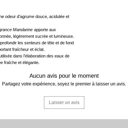
distillation de la p
propriétés aromatiqu
UTILISATION:
fabr
aromathérapie.
une odeur d’agrume douce, acidulée et
de savons, d'encens
grance Mandarine
apporte aux
DILUTION-CONCE
ronnée, légèrement sucrée et lumineuse.
la glycérine et l'alco
nos Fragrances sont
pprofondir les senteurs de tête et de fond
elles.
rtant fraîcheur et éclat.
tilisée dans l’élaboration des eaux de
COMPOSITION:
la
e fraîche et élégante.
est conforme aux rè
européennes. Contie
Aucun avis pour le moment
Di-Propylène Glycol
Partagez votre expérience, soyez le premier à laisser un avis.
MISE EN GARDE:
i
en utilisation pure. P
Laisser un avis
bois.
SÉCURITÉ:
ne cont
Dibutyl phthalate (D