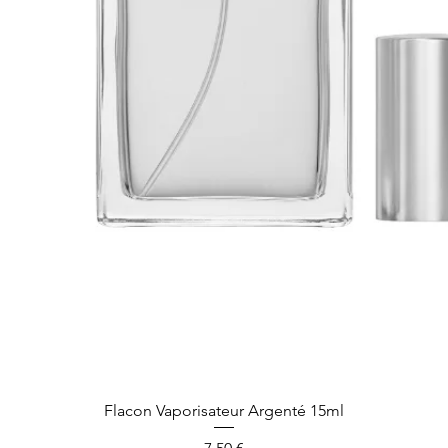
Aperçu rapide
Flacon Vaporisateur Argenté 15ml
Prix