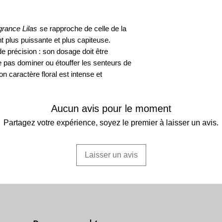
préparations traditio
UTILISATION:
fabr
grance Lilas
se rapproche de celle de la
de savons, d'encens
nt plus puissante et plus capiteuse.
e précision : son dosage doit être
DILUTION-CONCE
 pas dominer ou étouffer les senteurs de
la glycérine et l'alco
nos Fragrances sont
n caractère floral est intense et
elles.
COMPOSITION:
la
Aucun avis pour le moment
est conforme aux rè
Partagez votre expérience, soyez le premier à laisser un avis.
européennes. Contie
Di-Propylène Glycol
Laisser un avis
MISE EN GARDE:
i
en utilisation pure. P
bois.
SÉCURITÉ:
ne cont
Dibutyl phthalate (D