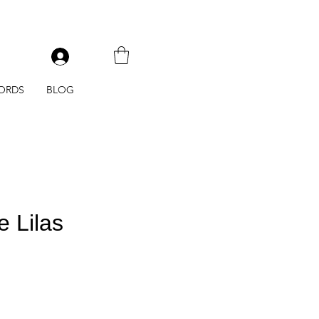
V
ORDS
BLOG
 Lilas