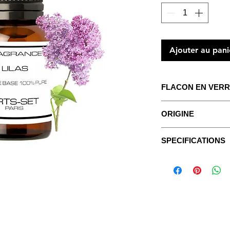
Ajouter au pani
FLACON EN VERR
Le concentré pour c
ORIGINE
Avec un mode d'emplo
Le lilas commun (
Sy
SPECIFICATIONS
français, est un arb
Fiches Techniques
la famille des Oléac
Les Fragrances sont
Il produit des grapp
purs, non dilués, san
décoratives, particu
ajouté.
parfum intense et dél
Les fleurs du lilas, 
ASPECT:
fluide, hui
utilisées pour obteni
employés en parfume
COULEUR:
transpar