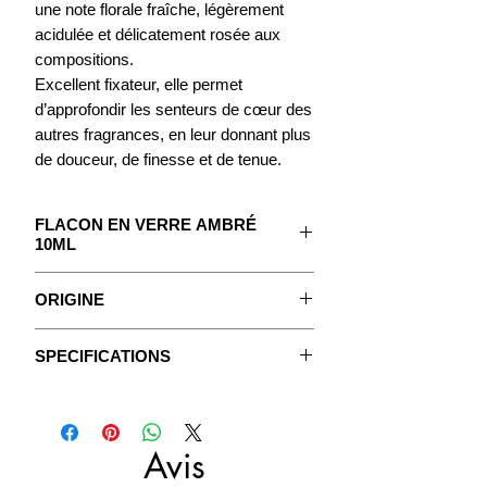
une note florale fraîche, légèrement
acidulée et délicatement rosée aux
compositions.
Excellent fixateur, elle permet
d’approfondir les senteurs de cœur des
autres fragrances, en leur donnant plus
de douceur, de finesse et de tenue.
FLACON EN VERRE AMBRÉ
10ML
Le concentré pour créer votre Parfum.
ORIGINE
Avec un mode d'emploi détaillé.
La pivoine (
genre Paeonia
) est une
SPECIFICATIONS
plante vivace à racines tubéreuses,
Fiches Techniques
originaire de diverses régions
Les Fragrances sont des extraits
d’Extrême-Orient, notamment de
huileux concentrés purs, non dilués,
Chine.
sans huile végétale ni aucun alcool
Avis
La pivoine herbacée est connue depuis
ajouté.
l’Antiquité aussi bien par les Grecs que