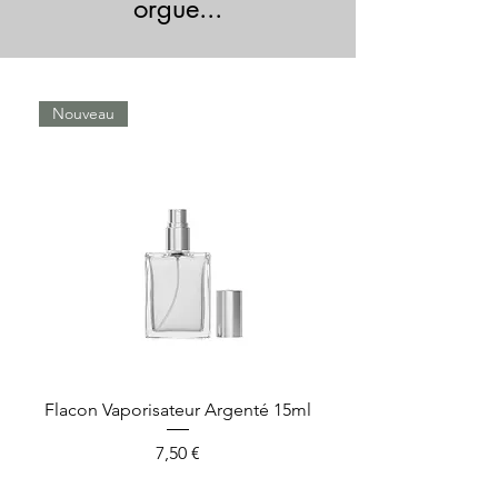
orgue...
Nouveau
Flacon Vaporisateur Argenté 15ml
Présentoir Orgue 
Prix
7,50 €