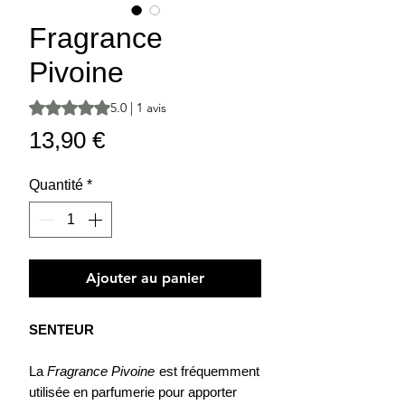
Fragrance
Pivoine
La note est de 5.0 sur cinq étoiles selon 1 avis
5.0 | 1 avis
Prix
13,90 €
Quantité
*
Ajouter au panier
SENTEUR
La
Fragrance Pivoine
est fréquemment
utilisée en parfumerie pour apporter