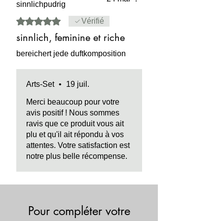
sinnlichpudrig
MISE EN GARDE:
inflammable, irritant
pour la peau en utilisation pure. Peut
Noté 5 sur 5.
Vérifié
tacher le tissus, le papier, le bois.
sinnlich, feminine et riche
SÉCURITÉ:
ne contient aucun
bereichert jede duftkomposition
Phthalate (DEHP) - Dibutyl phthalate
(DBP) - Benzyl butyl phthalate (BBP)
Arts-Set
•
19 juil.
- Diisononyl phthalate (DINP) -
Diisidecyl phthalate (DIDP) - Di-n-octyl
Merci beaucoup pour votre
phthalate (DnOP).
avis positif ! Nous sommes
ravis que ce produit vous ait
plu et qu'il ait répondu à vos
attentes. Votre satisfaction est
notre plus belle récompense.
Pour compléter votre