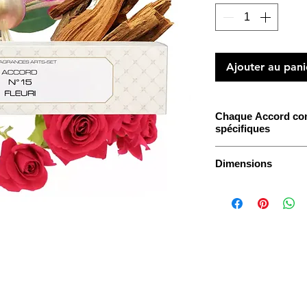
Ajouter au pani
Chaque Accord co
spécifiques
Accord Fleuri:
Dimensions
Aldhéhyde Floral - C
Les Coffrets Accor
Fiches Techniques
4,7ml en verre trans
bouchons noirs num
d'un flacon 10ml vid
pipette 1ml en PP, 