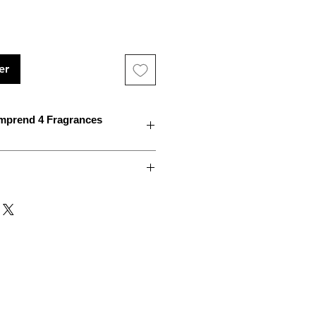
er
mprend 4 Fragrances
hêvrefeuille - Rose - Santal
ds se composent de 4 Doseurs de
parent comprenant étiquettes et
érotés,
e en verre transparent, d'une
un Mode d'Emploi.