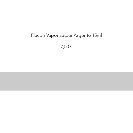
Aperçu rapide
Flacon Vaporisateur Argenté 15ml
Prix
7,50 €