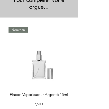
orgue...
Nouveau
Flacon Vaporisateur Argenté 15ml
Présentoir Orgue 
Prix
7,50 €