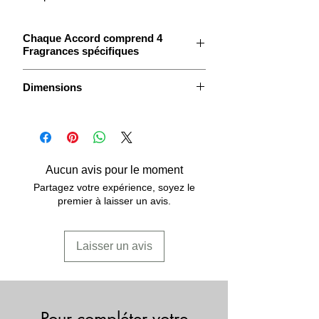
Chaque Accord comprend 4
Fragrances spécifiques
Accord Oriental:
Dimensions
Ylang - Jasmin - Myrrh - Patchouli
Les Coffrets Accords se composent de
Fiches Techniques
4 Doseurs de 4,7ml en verre
transparent comprenant étiquettes et
bouchons noirs numérotés,
Aucun avis pour le moment
d'un flacon 10ml vide en verre
Partagez votre expérience, soyez le
transparent, d'une pipette 1ml en PP,
premier à laisser un avis.
un Mode d'Emploi.
Laisser un avis
Pour compléter votre