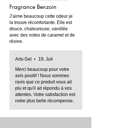
Papier, Holz verfärben.
Fragrance Benzoin
SICHERHEIT:
enthält keine Phthalate
J'aime beaucoup cette odeur je
(DEHP) - Dibutylphthalat (DBP) -
la trouve réconfortante. Elle est
Benzylbutylphthalat (BBP)
douce, chaleureuse, vanillée
- Diisononylphthalat (DINP) -
avec des notes de caramel et de
Diisidecylphthalat (DIDP) - Di-n-
résine.
octylphthalat (DnOP) .
Arts-Set
•
19. Juli
Merci beaucoup pour votre
avis positif ! Nous sommes
ravis que ce produit vous ait
plu et qu'il ait répondu à vos
attentes. Votre satisfaction est
notre plus belle récompense.