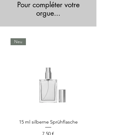
Pour compléter votre
orgue...
Neu
15 ml silberne Sprühflasche
Preis
7,50 €