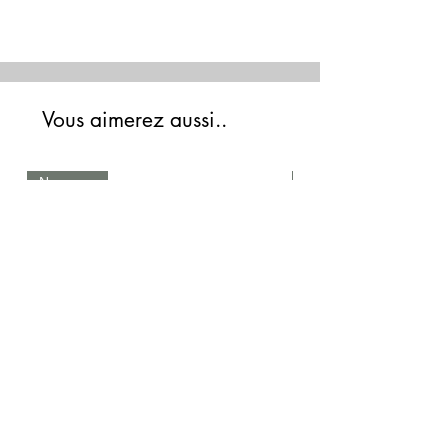
phthalate (DnOP).
Vous aimerez aussi..
Nouveau
Nouveau