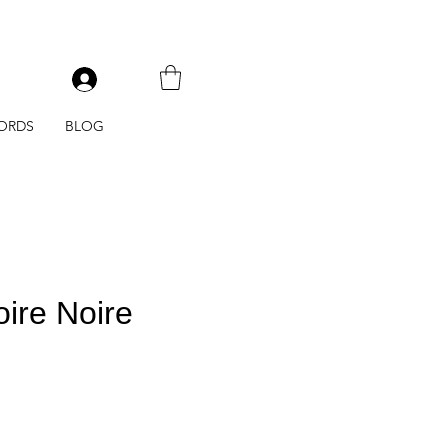
V
ORDS
BLOG
ire Noire