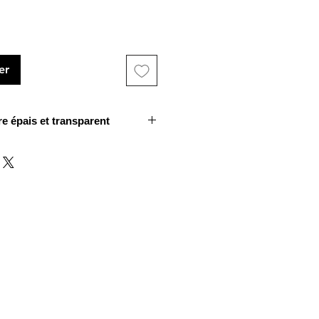
er
e épais et transparent
ser est en métal argenté. Il est
une poire à longues franges.