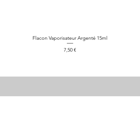
Aperçu rapide
Flacon Vaporisateur Argenté 15ml
Prix
7,50 €