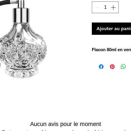
Ajouter au pani
Flacon 80ml en verr
Le vaporisateur à vis
muni d'un tube et d'
Aucun avis pour le moment