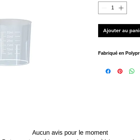
Ajouter au pani
Fabriqué en Polypr
Nos récipients gradué
Ils sont gradué en ml
Très pratique pour r
aussi des dosages p
Facile à nettoyer à l
Aucun avis pour le moment