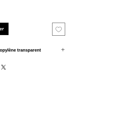
er
opylène transparent
s sont de qualité laboratoire.
.
éaliser vos mélanges, il permet
récis.
'alcool ménager.