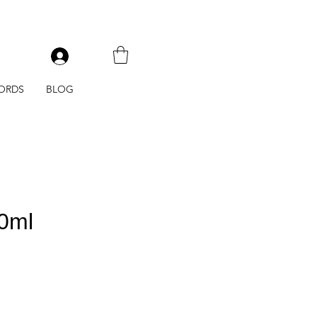
V
ORDS
BLOG
0ml