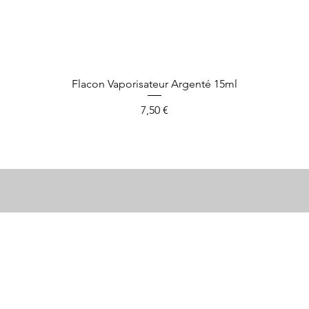
Aperçu rapide
Flacon Vaporisateur Argenté 15ml
Prix
7,50 €