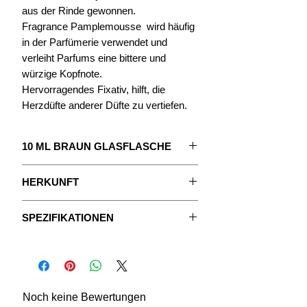
aus der Rinde gewonnen.
Fragrance Pamplemousse wird häufig
in der Parfümerie verwendet und
verleiht Parfums eine bittere und
würzige Kopfnote.
Hervorragendes Fixativ, hilft, die
Herzdüfte anderer Düfte zu vertiefen.
10 ML BRAUN GLASFLASCHE
Das Konzentrat, um Ihr Parfüm zu
HERKUNFT
kreieren.
Le Pamplemousse or Pomelo ist eine
Mit ausführlicher Anleitung.
SPEZIFIKATIONEN
Zitrusfrucht. Es ist die Frucht des
Grapefruitbaums.
Die Düfte sind reine, unverdünnte
Datenblätter
Die Frucht hat eine leuchtend orange-
konzentrierte Ölextrakte, ohne
gelbe Schale. Sein Fruchtfleisch ist
Pflanzenöl oder Alkoholzusatz.
saftig, sehr sauer und reich an Vitamin
Noch keine Bewertungen
C.
ASPEKT:
flüssig, ölig.