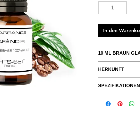
In den Warenko
10 ML BRAUN GL
Das Konzentrat, um 
HERKUNFT
Mit ausführlicher Anl
Der Kaffeebaum ist 
SPEZIFIKATIONEN
Sein Anbau hat sich 
Datenblätter
Ländern entwickelt.
Die Düfte sind reine
Seine Frucht ist ein
Ölextrakte, ohne Pfl
geröstet wird, um ei
Grundlage für das al
ASPEKT:
flüssig, öli
Getränk ist.
Der Duft von geröste
FARBE:
transparent
sein würziger Charak