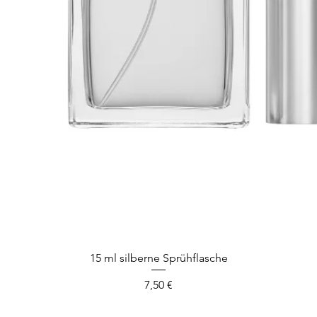
Schnellansicht
15 ml silberne Sprühflasche
Preis
7,50 €