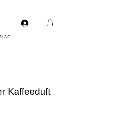
V
BLOG
r Kaffeeduft
s