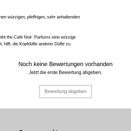
in den Noten von wü
VERWENDEN:
Hers
Seifen, Weihrauch.
nen würzigen, pfeffrigen, sehr anhaltenden
VERDÜNNUNGS-K
Glycerin und Alkohol,
eiht the Café Noir Parfums eine würzige
unsere Düfte sind 1
mischbar.
, hilft, die Kopfdüfte anderer Düfte zu
KOMPOSITION:
Di
des Produkts entspr
Noch keine Bewertungen vorhanden
Vorschriften. Enthä
Jetzt die erste Bewertung abgeben.
(Oxybispropanol-C6H
VORSICHT:
entzündl
Bewertung abgeben
Gebrauch. Kann Stoff
SICHERHEIT:
enthäl
Dibutylphthalat (DBP
- Diisononylphthalat
- Di-n-octylphthalat